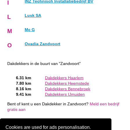
INZ Technisch Installatiebedrijf BV
I
Lusk SA
L
Mc G
M
Ovadia Zandvoort
O
Dakdekkers in de buurt van "Zandvoort"
6.31 km
Dakdekkers Haarlem
7.80 km
Dakdekkers Heemstede
8.16 km
Dakdekkers Bennebroek
9.41 km
Dakdekkers IJmuiden
Bent of kent u een Dakdekker in Zandvoort?
Meld een bedrijf
gratis aan
Cookies are used for ads personalisation.