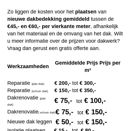
Zo liggen de kosten voor het
plaatsen
van
nieuwe dakbedekking gemiddeld
tussen de
€45,- en €60,- per vierkante meter
, afhankelijk
van het materiaal en de omvang van het dak. Wilt
u meer informatie over de prijzen voor dakwerk?
Vraag dan gerust een gratis offerte aan.
Gemiddelde Prijs Prijs per
Werkzaamheden
m²
Reparatie
€ 200
,-
tot
€ 300,-
(plat dak)
Reparatie
€ 1
50,-
tot
€ 350,-
(s
chuin dak)
Dakrenovatie
€ 75
,-
€ 100,-
(plat
tot
dak)
€ 75
,-
€ 150,-
Dakrenovatie
tot
(
s
chuin dak)
€ 50
,-
€ 150,-
Nieuwe dak leggen
tot
Isolatie plaatsen
€ 15
,-
tot
€ 80,-