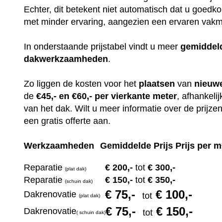
Echter, dit betekent niet automatisch dat u goedko
met minder ervaring, aangezien een ervaren vakma
In onderstaande prijstabel vindt u meer
gemiddel
dakwerkzaamheden
.
Zo liggen de kosten voor het
plaatsen
van
nieuw
de
€45,- en €60,- per vierkante meter
, afhankeli
van het dak. Wilt u meer informatie over de prijz
een gratis offerte aan.
Werkzaamheden
Gemiddelde Prijs Prijs per m
Reparatie
€ 200
,-
tot
€ 300,-
(plat dak)
Reparatie
€ 1
50,-
tot
€ 350,-
(s
chuin dak)
€ 75
,-
€ 100,-
Dakrenovatie
tot
(plat dak)
€ 75
,-
€ 150,-
Dakrenovatie
tot
(
s
chuin dak)