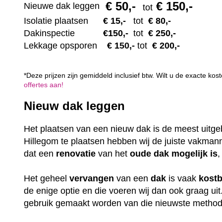
€ 50
,-
€ 150,-
Nieuwe dak leggen
tot
Isolatie plaatsen
€ 15
,-
tot
€ 80,-
Dakinspectie
€1
50,-
tot
€ 250,-
Lekkage opsporen
€ 1
50,-
tot
€ 200,-
*Deze prijzen zijn gemiddeld inclusief btw. Wilt u de exacte k
offertes aan!
Nieuw dak leggen
Het plaatsen van een nieuw dak is de meest uitge
Hillegom te plaatsen hebben wij de juiste vakman
dat een
renovatie
van het
oude dak mogelijk is
,
Het geheel
vervangen
van een
dak
is vaak
kost
de enige optie en die voeren wij dan ook graag uit
gebruik gemaakt worden van die nieuwste methode