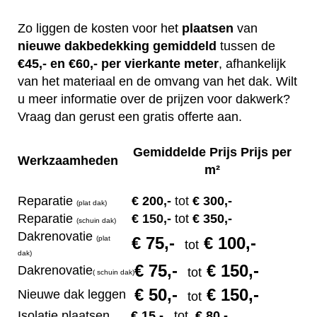
Zo liggen de kosten voor het
plaatsen
van
nieuwe dakbedekking gemiddeld
tussen de
€45,- en €60,- per vierkante meter
, afhankelijk
van het materiaal en de omvang van het dak. Wilt
u meer informatie over de prijzen voor dakwerk?
Vraag dan gerust een gratis offerte aan.
Gemiddelde Prijs Prijs per
Werkzaamheden
m²
Reparatie
€ 200
,-
tot
€ 300,-
(plat dak)
Reparatie
€ 1
50,-
tot
€ 350,-
(s
chuin dak)
Dakrenovatie
€ 75
,-
€ 100,-
(plat
tot
dak)
€ 75
,-
€ 150,-
Dakrenovatie
tot
(
s
chuin dak)
€ 50
,-
€ 150,-
Nieuwe dak leggen
tot
Isolatie plaatsen
€ 15
,-
tot
€ 80,-