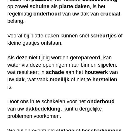
op zowel
schuine
als
platte daken
, is het
regelmatig
onderhoud
van uw dak van
cruciaal
belang.
Vooral bij platte daken kunnen snel
scheurtjes
of
kleine gaatjes ontstaan.
Als deze niet tijdig worden
gerepareerd
, kan
water via deze openingen naar binnen sijpelen,
wat resulteert in
schade
aan het
houtwerk
van
uw
dak
, wat vaak
moeilijk
of niet te
herstellen
is.
Door ons in te schakelen voor het
onderhoud
van uw
dakbedekking
, kunt u dergelijke
problemen voorkomen.
We zullen eventuele
slijtage
of
beschadigingen