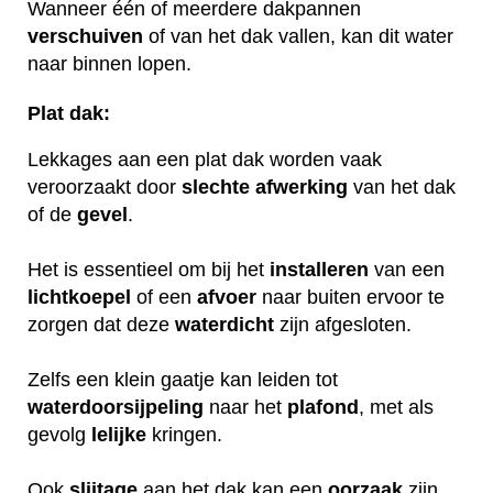
Wanneer één of meerdere dakpannen
verschuiven
of van het dak vallen, kan dit water
naar binnen lopen.
Plat dak:
Lekkages aan een plat dak worden vaak
veroorzaakt door
slechte
afwerking
van het dak
of de
gevel
.
Het is essentieel om bij het
installeren
van een
lichtkoepel
of een
afvoer
naar buiten ervoor te
zorgen dat deze
waterdicht
zijn afgesloten.
Zelfs een klein gaatje kan leiden tot
waterdoorsijpeling
naar het
plafond
, met als
gevolg
lelijke
kringen.
Ook
slijtage
aan het dak kan een
oorzaak
zijn