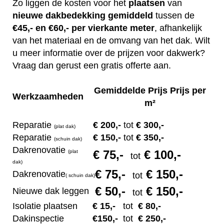
Zo liggen de kosten voor het
plaatsen
van
nieuwe dakbedekking gemiddeld
tussen de
€45,- en €60,- per vierkante meter
, afhankelijk
van het materiaal en de omvang van het dak. Wilt
u meer informatie over de prijzen voor dakwerk?
Vraag dan gerust een gratis offerte aan.
Gemiddelde Prijs Prijs per
Werkzaamheden
m²
Reparatie
€ 200
,-
tot
€ 300,-
(plat dak)
Reparatie
€ 1
50,-
tot
€ 350,-
(s
chuin dak)
Dakrenovatie
€ 75
,-
€ 100,-
(plat
tot
dak)
€ 75
,-
€ 150,-
Dakrenovatie
tot
(
s
chuin dak)
€ 50
,-
€ 150,-
Nieuwe dak leggen
tot
Isolatie plaatsen
€ 15
,-
tot
€ 80,-
Dakinspectie
€1
50,-
tot
€ 250,-