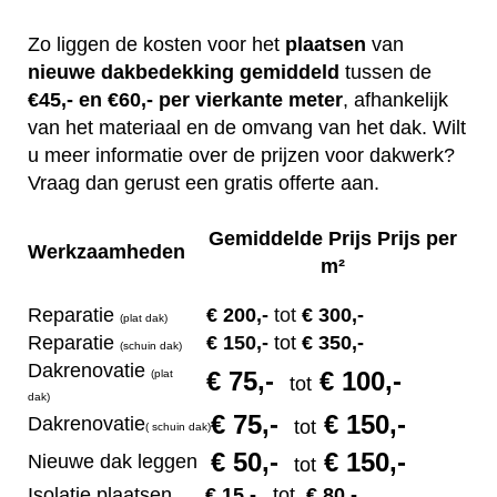
Zo liggen de kosten voor het
plaatsen
van
nieuwe dakbedekking gemiddeld
tussen de
€45,- en €60,- per vierkante meter
, afhankelijk
van het materiaal en de omvang van het dak. Wilt
u meer informatie over de prijzen voor dakwerk?
Vraag dan gerust een gratis offerte aan.
Gemiddelde Prijs Prijs per
Werkzaamheden
m²
Reparatie
€ 200
,-
tot
€ 300,-
(plat dak)
Reparatie
€ 1
50,-
tot
€ 350,-
(s
chuin dak)
Dakrenovatie
€ 75
,-
€ 100,-
(plat
tot
dak)
€ 75
,-
€ 150,-
Dakrenovatie
tot
(
s
chuin dak)
€ 50
,-
€ 150,-
Nieuwe dak leggen
tot
Isolatie plaatsen
€ 15
,-
tot
€ 80,-