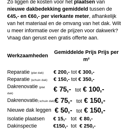
Zo liggen de kosten voor het
plaatsen
van
nieuwe dakbedekking gemiddeld
tussen de
€45,- en €60,- per vierkante meter
, afhankelijk
van het materiaal en de omvang van het dak. Wilt
u meer informatie over de prijzen voor dakwerk?
Vraag dan gerust een gratis offerte aan.
Gemiddelde Prijs Prijs per
Werkzaamheden
m²
Reparatie
€ 200
,-
tot
€ 300,-
(plat dak)
Reparatie
€ 1
50,-
tot
€ 350,-
(s
chuin dak)
Dakrenovatie
€ 75
,-
€ 100,-
(plat
tot
dak)
€ 75
,-
€ 150,-
Dakrenovatie
tot
(
s
chuin dak)
€ 50
,-
€ 150,-
Nieuwe dak leggen
tot
Isolatie plaatsen
€ 15
,-
tot
€ 80,-
Dakinspectie
€1
50,-
tot
€ 250,-