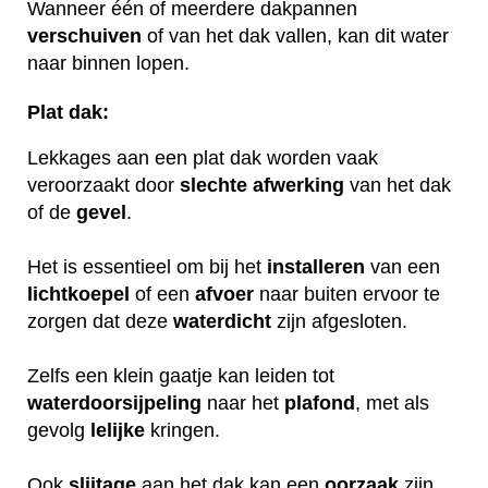
Wanneer één of meerdere dakpannen
verschuiven
of van het dak vallen, kan dit water
naar binnen lopen.
Plat dak:
Lekkages aan een plat dak worden vaak
veroorzaakt door
slechte
afwerking
van het dak
of de
gevel
.
Het is essentieel om bij het
installeren
van een
lichtkoepel
of een
afvoer
naar buiten ervoor te
zorgen dat deze
waterdicht
zijn afgesloten.
Zelfs een klein gaatje kan leiden tot
waterdoorsijpeling
naar het
plafond
, met als
gevolg
lelijke
kringen.
Ook
slijtage
aan het dak kan een
oorzaak
zijn