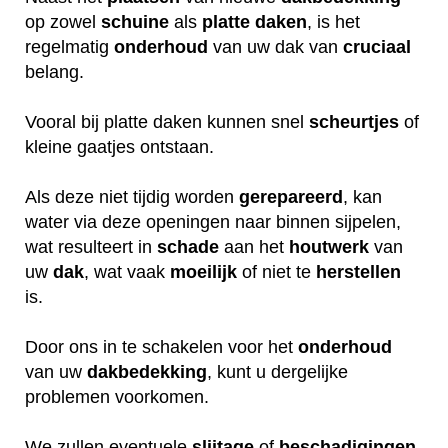
op zowel
schuine
als
platte daken
, is het
regelmatig
onderhoud
van uw dak van
cruciaal
belang.
Vooral bij platte daken kunnen snel
scheurtjes
of
kleine gaatjes ontstaan.
Als deze niet tijdig worden
gerepareerd
, kan
water via deze openingen naar binnen sijpelen,
wat resulteert in
schade
aan het
houtwerk
van
uw
dak
, wat vaak
moeilijk
of niet te
herstellen
is.
Door ons in te schakelen voor het
onderhoud
van uw
dakbedekking
, kunt u dergelijke
problemen voorkomen.
We zullen eventuele
slijtage
of
beschadigingen