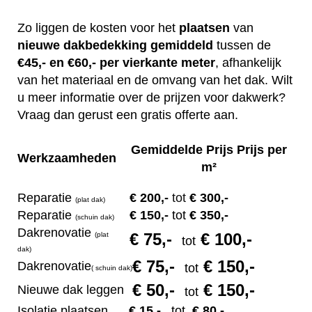
Zo liggen de kosten voor het
plaatsen
van
nieuwe dakbedekking gemiddeld
tussen de
€45,- en €60,- per vierkante meter
, afhankelijk
van het materiaal en de omvang van het dak. Wilt
u meer informatie over de prijzen voor dakwerk?
Vraag dan gerust een gratis offerte aan.
Gemiddelde Prijs Prijs per
Werkzaamheden
m²
Reparatie
€ 200
,-
tot
€ 300,-
(plat dak)
Reparatie
€ 1
50,-
tot
€ 350,-
(s
chuin dak)
Dakrenovatie
€ 75
,-
€ 100,-
(plat
tot
dak)
€ 75
,-
€ 150,-
Dakrenovatie
tot
(
s
chuin dak)
€ 50
,-
€ 150,-
Nieuwe dak leggen
tot
Isolatie plaatsen
€ 15
,-
tot
€ 80,-