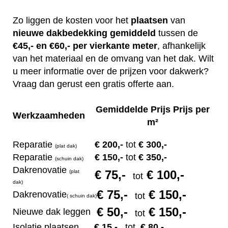
Zo liggen de kosten voor het
plaatsen
van
nieuwe dakbedekking gemiddeld
tussen de
€45,- en €60,- per vierkante meter
, afhankelijk
van het materiaal en de omvang van het dak. Wilt
u meer informatie over de prijzen voor dakwerk?
Vraag dan gerust een gratis offerte aan.
Gemiddelde Prijs Prijs per
Werkzaamheden
m²
Reparatie
€ 200
,-
tot
€ 300,-
(plat dak)
Reparatie
€ 1
50,-
tot
€ 350,-
(s
chuin dak)
Dakrenovatie
€ 75
,-
€ 100,-
(plat
tot
dak)
€ 75
,-
€ 150,-
Dakrenovatie
tot
(
s
chuin dak)
€ 50
,-
€ 150,-
Nieuwe dak leggen
tot
Isolatie plaatsen
€ 15
,-
tot
€ 80,-