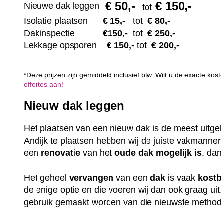
€ 50
,-
€ 150,-
Nieuwe dak leggen
tot
Isolatie plaatsen
€ 15
,-
tot
€ 80,-
Dakinspectie
€1
50,-
tot
€ 250,-
Lekkage opsporen
€ 1
50,-
tot
€ 200,-
*Deze prijzen zijn gemiddeld inclusief btw. Wilt u de exacte k
offertes aan!
Nieuw dak leggen
Het plaatsen van een nieuw dak is de meest uitge
Andijk te plaatsen hebben wij de juiste vakmanne
een
renovatie
van het
oude dak mogelijk is
, dan
Het geheel
vervangen
van een
dak
is vaak
kost
de enige optie en die voeren wij dan ook graag uit
gebruik gemaakt worden van die nieuwste methode