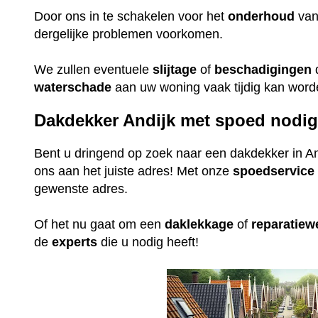
Door ons in te schakelen voor het
onderhoud
va
dergelijke problemen voorkomen.
We zullen eventuele
slijtage
of
beschadigingen
waterschade
aan uw woning vaak tijdig kan wor
Dakdekker Andijk met spoed nodi
Bent u dringend op zoek naar een dakdekker in An
ons aan het juiste adres! Met onze
spoedservice
gewenste adres.
Of het nu gaat om een
daklekkage
of
reparatie
de
experts
die u nodig heeft!