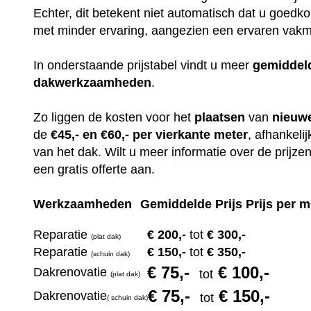
Echter, dit betekent niet automatisch dat u goedko
met minder ervaring, aangezien een ervaren vakma
In onderstaande prijstabel vindt u meer
gemiddel
dakwerkzaamheden
.
Zo liggen de kosten voor het
plaatsen
van
nieuw
de
€45,- en €60,- per vierkante meter
, afhankeli
van het dak. Wilt u meer informatie over de prijz
een gratis offerte aan.
Werkzaamheden
Gemiddelde Prijs Prijs per m
Reparatie
€ 200
,-
tot
€ 300,-
(plat dak)
Reparatie
€ 1
50,-
tot
€ 350,-
(s
chuin dak)
€ 75
,-
€ 100,-
Dakrenovatie
tot
(plat dak)
€ 75
,-
€ 150,-
Dakrenovatie
tot
(
s
chuin dak)