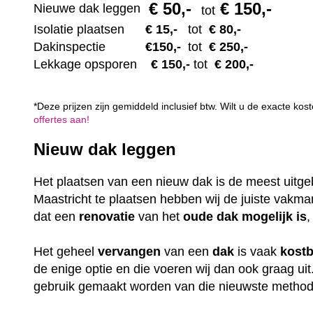
€ 50
,-
€ 150,-
Nieuwe dak leggen
tot
Isolatie plaatsen
€ 15
,-
tot
€ 80,-
Dakinspectie
€1
50,-
tot
€ 250,-
Lekkage opsporen
€ 1
50,-
tot
€ 200,-
*Deze prijzen zijn gemiddeld inclusief btw. Wilt u de exacte k
offertes aan!
Nieuw dak leggen
Het plaatsen van een nieuw dak is de meest uitge
Maastricht te plaatsen hebben wij de juiste vakm
dat een
renovatie
van het
oude dak mogelijk is
,
Het geheel
vervangen
van een
dak
is vaak
kost
de enige optie en die voeren wij dan ook graag uit
gebruik gemaakt worden van die nieuwste methode