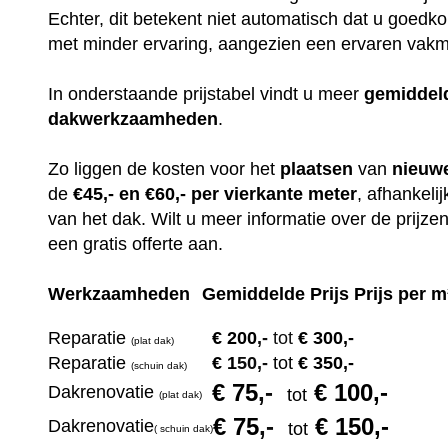
Echter, dit betekent niet automatisch dat u goedko
met minder ervaring, aangezien een ervaren vakma
In onderstaande prijstabel vindt u meer
gemiddel
dakwerkzaamheden
.
Zo liggen de kosten voor het
plaatsen
van
nieuw
de
€45,- en €60,- per vierkante meter
, afhankeli
van het dak. Wilt u meer informatie over de prijz
een gratis offerte aan.
Werkzaamheden
Gemiddelde Prijs Prijs per m
Reparatie
€ 200
,-
tot
€ 300,-
(plat dak)
Reparatie
€ 1
50,-
tot
€ 350,-
(s
chuin dak)
€ 75
,-
€ 100,-
Dakrenovatie
tot
(plat dak)
€ 75
,-
€ 150,-
Dakrenovatie
tot
(
s
chuin dak)