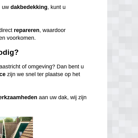
n uw
dakbedekking
, kunt u
direct
repareren
, waardoor
den voorkomen.
odig?
aastricht of omgeving? Dan bent u
ce
zijn we snel ter plaatse op het
werkzaamheden
aan uw dak, wij zijn