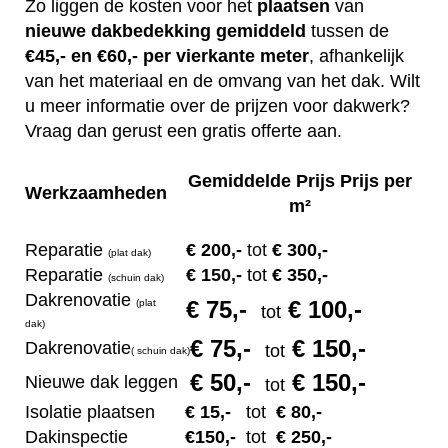
Zo liggen de kosten voor het
plaatsen
van
nieuwe dakbedekking gemiddeld
tussen de
€45,- en €60,- per vierkante meter
, afhankelijk
van het materiaal en de omvang van het dak. Wilt
u meer informatie over de prijzen voor dakwerk?
Vraag dan gerust een gratis offerte aan.
Gemiddelde Prijs Prijs per
Werkzaamheden
m²
Reparatie
€ 200
,-
tot
€ 300,-
(plat dak)
Reparatie
€ 1
50,-
tot
€ 350,-
(s
chuin dak)
Dakrenovatie
€ 75
,-
€ 100,-
(plat
tot
dak)
€ 75
,-
€ 150,-
Dakrenovatie
tot
(
s
chuin dak)
€ 50
,-
€ 150,-
Nieuwe dak leggen
tot
Isolatie plaatsen
€ 15
,-
tot
€ 80,-
Dakinspectie
€1
50,-
tot
€ 250,-