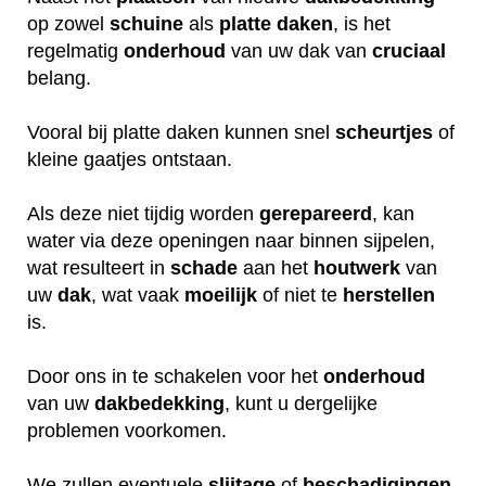
op zowel
schuine
als
platte daken
, is het
regelmatig
onderhoud
van uw dak van
cruciaal
belang.
Vooral bij platte daken kunnen snel
scheurtjes
of
kleine gaatjes ontstaan.
Als deze niet tijdig worden
gerepareerd
, kan
water via deze openingen naar binnen sijpelen,
wat resulteert in
schade
aan het
houtwerk
van
uw
dak
, wat vaak
moeilijk
of niet te
herstellen
is.
Door ons in te schakelen voor het
onderhoud
van uw
dakbedekking
, kunt u dergelijke
problemen voorkomen.
We zullen eventuele
slijtage
of
beschadigingen