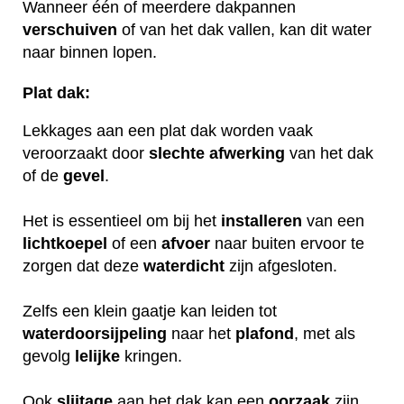
Wanneer één of meerdere dakpannen
verschuiven
of van het dak vallen, kan dit water
naar binnen lopen.
Plat dak:
Lekkages aan een plat dak worden vaak
veroorzaakt door
slechte
afwerking
van het dak
of de
gevel
.
Het is essentieel om bij het
installeren
van een
lichtkoepel
of een
afvoer
naar buiten ervoor te
zorgen dat deze
waterdicht
zijn afgesloten.
Zelfs een klein gaatje kan leiden tot
waterdoorsijpeling
naar het
plafond
, met als
gevolg
lelijke
kringen.
Ook
slijtage
aan het dak kan een
oorzaak
zijn