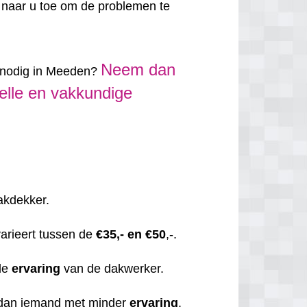
 naar u toe om de problemen te
Neem dan
t nodig in Meeden?
elle en vakkundige
dakdekker.
varieert tussen de
€35,- en €50
,-.
de
ervaring
van de dakwerker.
 dan iemand met minder
ervaring
.