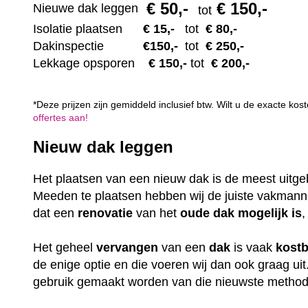
€ 50
,-
€ 150,-
Nieuwe dak leggen
tot
Isolatie plaatsen
€ 15
,-
tot
€ 80,-
Dakinspectie
€1
50,-
tot
€ 250,-
Lekkage opsporen
€ 1
50,-
tot
€ 200,-
*Deze prijzen zijn gemiddeld inclusief btw. Wilt u de exacte k
offertes aan!
Nieuw dak leggen
Het plaatsen van een nieuw dak is de meest uitge
Meeden te plaatsen hebben wij de juiste vakmann
dat een
renovatie
van het
oude dak mogelijk is
,
Het geheel
vervangen
van een
dak
is vaak
kost
de enige optie en die voeren wij dan ook graag uit
gebruik gemaakt worden van die nieuwste methode