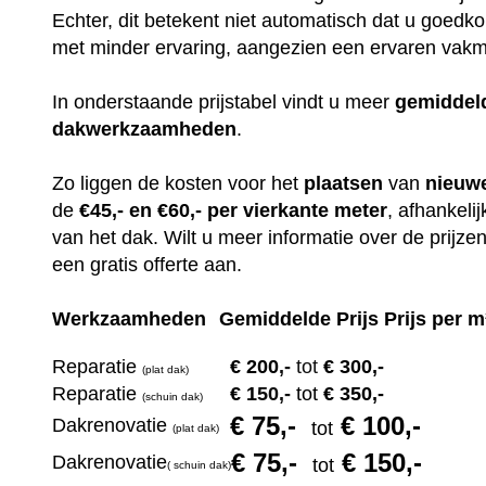
Echter, dit betekent niet automatisch dat u goedko
met minder ervaring, aangezien een ervaren vakma
In onderstaande prijstabel vindt u meer
gemiddel
dakwerkzaamheden
.
Zo liggen de kosten voor het
plaatsen
van
nieuw
de
€45,- en €60,- per vierkante meter
, afhankeli
van het dak. Wilt u meer informatie over de prijz
een gratis offerte aan.
Werkzaamheden
Gemiddelde Prijs Prijs per m
Reparatie
€ 200
,-
tot
€ 300,-
(plat dak)
Reparatie
€ 1
50,-
tot
€ 350,-
(s
chuin dak)
€ 75
,-
€ 100,-
Dakrenovatie
tot
(plat dak)
€ 75
,-
€ 150,-
Dakrenovatie
tot
(
s
chuin dak)