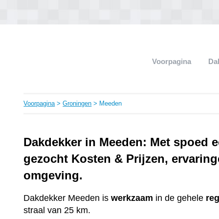
Voorpagina
Da
Voorpagina
>
Groningen
> Meeden
Dakdekker in Meeden: Met spoed e
gezocht Kosten & Prijzen, ervaringe
omgeving.
Dakdekker Meeden is
werkzaam
in de gehele
reg
straal van 25 km.