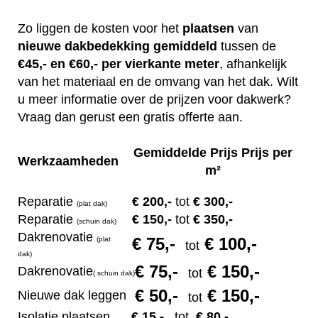
Zo liggen de kosten voor het
plaatsen
van
nieuwe dakbedekking gemiddeld
tussen de
€45,- en €60,- per vierkante meter
, afhankelijk
van het materiaal en de omvang van het dak. Wilt
u meer informatie over de prijzen voor dakwerk?
Vraag dan gerust een gratis offerte aan.
Gemiddelde Prijs Prijs per
Werkzaamheden
m²
Reparatie
€ 200
,-
tot
€ 300,-
(plat dak)
Reparatie
€ 1
50,-
tot
€ 350,-
(s
chuin dak)
Dakrenovatie
€ 75
,-
€ 100,-
(plat
tot
dak)
€ 75
,-
€ 150,-
Dakrenovatie
tot
(
s
chuin dak)
€ 50
,-
€ 150,-
Nieuwe dak leggen
tot
Isolatie plaatsen
€ 15
,-
tot
€ 80,-