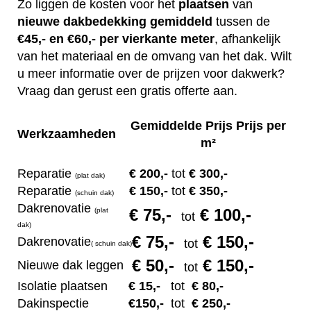
Zo liggen de kosten voor het
plaatsen
van
nieuwe dakbedekking gemiddeld
tussen de
€45,- en €60,- per vierkante meter
, afhankelijk
van het materiaal en de omvang van het dak. Wilt
u meer informatie over de prijzen voor dakwerk?
Vraag dan gerust een gratis offerte aan.
Gemiddelde Prijs Prijs per
Werkzaamheden
m²
Reparatie
€ 200
,-
tot
€ 300,-
(plat dak)
Reparatie
€ 1
50,-
tot
€ 350,-
(s
chuin dak)
Dakrenovatie
€ 75
,-
€ 100,-
(plat
tot
dak)
€ 75
,-
€ 150,-
Dakrenovatie
tot
(
s
chuin dak)
€ 50
,-
€ 150,-
Nieuwe dak leggen
tot
Isolatie plaatsen
€ 15
,-
tot
€ 80,-
Dakinspectie
€1
50,-
tot
€ 250,-