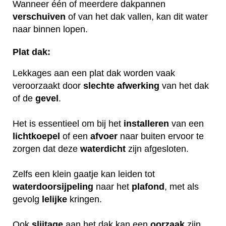
Wanneer één of meerdere dakpannen
verschuiven
of van het dak vallen, kan dit water
naar binnen lopen.
Plat dak:
Lekkages aan een plat dak worden vaak
veroorzaakt door
slechte
afwerking
van het dak
of de
gevel
.
Het is essentieel om bij het
installeren
van een
lichtkoepel
of een
afvoer
naar buiten ervoor te
zorgen dat deze
waterdicht
zijn afgesloten.
Zelfs een klein gaatje kan leiden tot
waterdoorsijpeling
naar het
plafond
, met als
gevolg
lelijke
kringen.
Ook
slijtage
aan het dak kan een
oorzaak
zijn