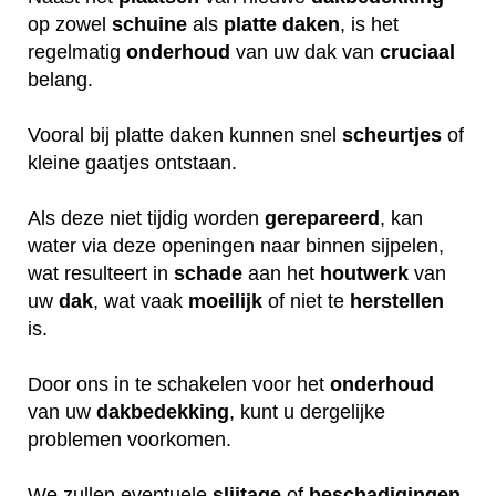
op zowel
schuine
als
platte daken
, is het
regelmatig
onderhoud
van uw dak van
cruciaal
belang.
Vooral bij platte daken kunnen snel
scheurtjes
of
kleine gaatjes ontstaan.
Als deze niet tijdig worden
gerepareerd
, kan
water via deze openingen naar binnen sijpelen,
wat resulteert in
schade
aan het
houtwerk
van
uw
dak
, wat vaak
moeilijk
of niet te
herstellen
is.
Door ons in te schakelen voor het
onderhoud
van uw
dakbedekking
, kunt u dergelijke
problemen voorkomen.
We zullen eventuele
slijtage
of
beschadigingen