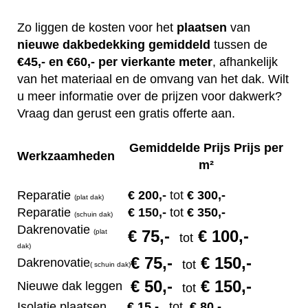
Zo liggen de kosten voor het
plaatsen
van
nieuwe dakbedekking gemiddeld
tussen de
€45,- en €60,- per vierkante meter
, afhankelijk
van het materiaal en de omvang van het dak. Wilt
u meer informatie over de prijzen voor dakwerk?
Vraag dan gerust een gratis offerte aan.
Gemiddelde Prijs Prijs per
Werkzaamheden
m²
Reparatie
€ 200
,-
tot
€ 300,-
(plat dak)
Reparatie
€ 1
50,-
tot
€ 350,-
(s
chuin dak)
Dakrenovatie
€ 75
,-
€ 100,-
(plat
tot
dak)
€ 75
,-
€ 150,-
Dakrenovatie
tot
(
s
chuin dak)
€ 50
,-
€ 150,-
Nieuwe dak leggen
tot
Isolatie plaatsen
€ 15
,-
tot
€ 80,-