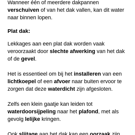
Wanneer één of meerdere dakpannen
verschuiven
of van het dak vallen, kan dit water
naar binnen lopen.
Plat dak:
Lekkages aan een plat dak worden vaak
veroorzaakt door
slechte
afwerking
van het dak
of de
gevel
.
Het is essentieel om bij het
installeren
van een
lichtkoepel
of een
afvoer
naar buiten ervoor te
zorgen dat deze
waterdicht
zijn afgesloten.
Zelfs een klein gaatje kan leiden tot
waterdoorsijpeling
naar het
plafond
, met als
gevolg
lelijke
kringen.
Ook
slijtage
aan het dak kan een
oorzaak
zijn