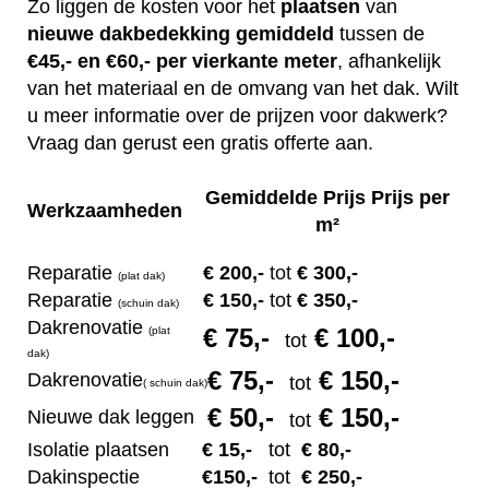
Zo liggen de kosten voor het
plaatsen
van
nieuwe dakbedekking gemiddeld
tussen de
€45,- en €60,- per vierkante meter
, afhankelijk
van het materiaal en de omvang van het dak. Wilt
u meer informatie over de prijzen voor dakwerk?
Vraag dan gerust een gratis offerte aan.
Gemiddelde Prijs Prijs per
Werkzaamheden
m²
Reparatie
€ 200
,-
tot
€ 300,-
(plat dak)
Reparatie
€ 1
50,-
tot
€ 350,-
(s
chuin dak)
Dakrenovatie
€ 75
,-
€ 100,-
(plat
tot
dak)
€ 75
,-
€ 150,-
Dakrenovatie
tot
(
s
chuin dak)
€ 50
,-
€ 150,-
Nieuwe dak leggen
tot
Isolatie plaatsen
€ 15
,-
tot
€ 80,-
Dakinspectie
€1
50,-
tot
€ 250,-