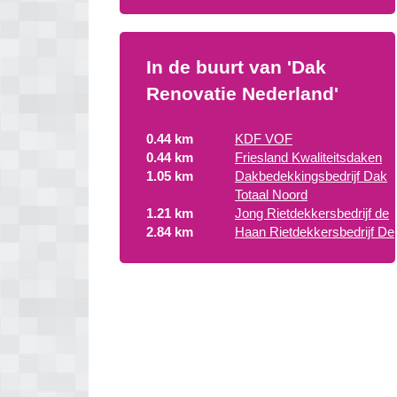
In de buurt van 'Dak
Renovatie Nederland'
0.44 km
KDF VOF
0.44 km
Friesland Kwaliteitsdaken
1.05 km
Dakbedekkingsbedrijf Dak
Totaal Noord
1.21 km
Jong Rietdekkersbedrijf de
2.84 km
Haan Rietdekkersbedrijf De