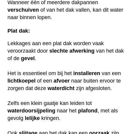
Wanneer één of meerdere dakpannen
verschuiven
of van het dak vallen, kan dit water
naar binnen lopen.
Plat dak:
Lekkages aan een plat dak worden vaak
veroorzaakt door
slechte
afwerking
van het dak
of de
gevel
.
Het is essentieel om bij het
installeren
van een
lichtkoepel
of een
afvoer
naar buiten ervoor te
zorgen dat deze
waterdicht
zijn afgesloten.
Zelfs een klein gaatje kan leiden tot
waterdoorsijpeling
naar het
plafond
, met als
gevolg
lelijke
kringen.
Ook
slijtage
aan het dak kan een
oorzaak
zijn