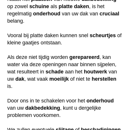
op zowel
schuine
als
platte daken
, is het
regelmatig
onderhoud
van uw dak van
cruciaal
belang.
Vooral bij platte daken kunnen snel
scheurtjes
of
kleine gaatjes ontstaan.
Als deze niet tijdig worden
gerepareerd
, kan
water via deze openingen naar binnen sijpelen,
wat resulteert in
schade
aan het
houtwerk
van
uw
dak
, wat vaak
moeilijk
of niet te
herstellen
is.
Door ons in te schakelen voor het
onderhoud
van uw
dakbedekking
, kunt u dergelijke
problemen voorkomen.
We zullen eventuele
slijtage
of
beschadigingen