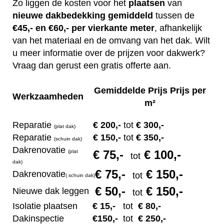
Zo liggen de kosten voor het
plaatsen
van
nieuwe dakbedekking gemiddeld
tussen de
€45,- en €60,- per vierkante meter
, afhankelijk
van het materiaal en de omvang van het dak. Wilt
u meer informatie over de prijzen voor dakwerk?
Vraag dan gerust een gratis offerte aan.
Gemiddelde Prijs Prijs per
Werkzaamheden
m²
Reparatie
€ 200
,-
tot
€ 300,-
(plat dak)
Reparatie
€ 1
50,-
tot
€ 350,-
(s
chuin dak)
Dakrenovatie
€ 75
,-
€ 100,-
(plat
tot
dak)
€ 75
,-
€ 150,-
Dakrenovatie
tot
(
s
chuin dak)
€ 50
,-
€ 150,-
Nieuwe dak leggen
tot
Isolatie plaatsen
€ 15
,-
tot
€ 80,-
Dakinspectie
€1
50,-
tot
€ 250,-