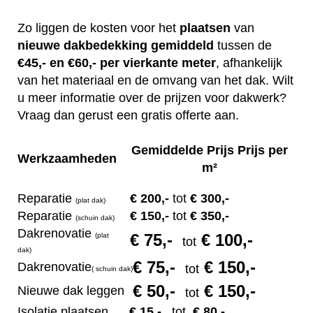
Zo liggen de kosten voor het
plaatsen
van
nieuwe dakbedekking gemiddeld
tussen de
€45,- en €60,- per vierkante meter
, afhankelijk
van het materiaal en de omvang van het dak. Wilt
u meer informatie over de prijzen voor dakwerk?
Vraag dan gerust een gratis offerte aan.
Gemiddelde Prijs Prijs per
Werkzaamheden
m²
Reparatie
€ 200
,-
tot
€ 300,-
(plat dak)
Reparatie
€ 1
50,-
tot
€ 350,-
(s
chuin dak)
Dakrenovatie
€ 75
,-
€ 100,-
(plat
tot
dak)
€ 75
,-
€ 150,-
Dakrenovatie
tot
(
s
chuin dak)
€ 50
,-
€ 150,-
Nieuwe dak leggen
tot
Isolatie plaatsen
€ 15
,-
tot
€ 80,-